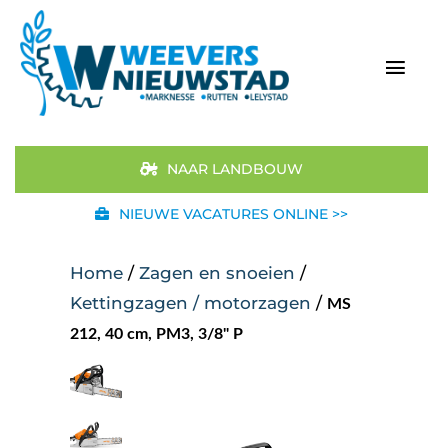
Ga
naar
inhoud
Togg
Navi
Home
NAAR LANDBOUW
Aanbod
NIEUWE VACATURES ONLINE >>
Merken
Home
/
Zagen en snoeien
/
Kettingzagen / motorzagen
/
MS
STIHL
212, 40 cm, PM3, 3/8" P
Occasions
Werkplaats