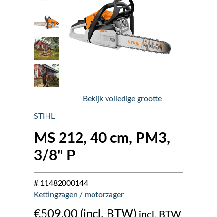
Nieuws
Over ons
Vacatures
Bekijk volledige grootte
Tuin & Park Contact
STIHL
MS 212, 40 cm, PM3,
3/8" P
# 11482000144
Kettingzagen / motorzagen
€
509.00
incl. BTW