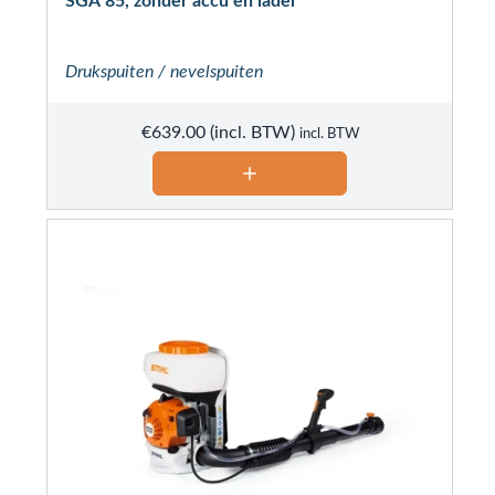
SGA 85, zonder accu en lader
Drukspuiten / nevelspuiten
€
639.00
incl. BTW