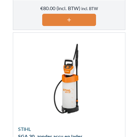
€
80.00
incl. BTW
STIHL
SGA 30, zonder accu en lader