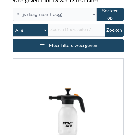
Weergeven
1
tot
13
van
13
resultaten
Sorteer
op
Zoeken
Meer filters weergeven