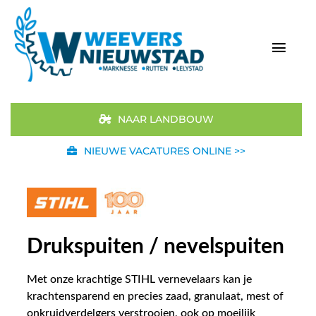
Ga
naar
inhoud
Togg
Navi
Home
NAAR LANDBOUW
Aanbod
NIEUWE VACATURES ONLINE >>
Merken
STIHL
Drukspuiten / nevelspuiten
Occasions
Met onze krachtige STIHL vernevelaars kan je
krachtensparend en precies zaad, granulaat, mest of
Werkplaats
onkruidverdelgers verstrooien, ook op moeilijk