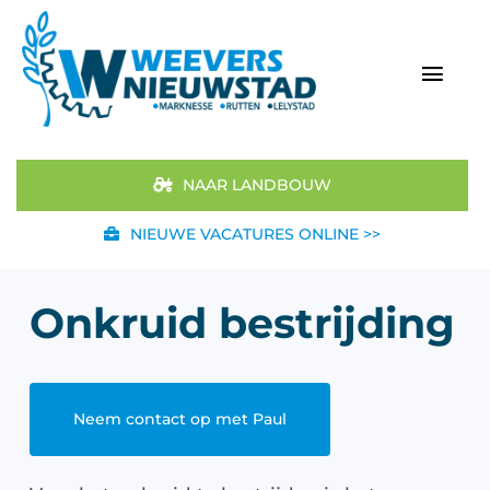
Ga
naar
inhoud
Togg
Navi
Home
NAAR LANDBOUW
Aanbod
NIEUWE VACATURES ONLINE >>
Merken
Onkruid bestrijding
STIHL
Occasions
Neem contact op met Paul
Werkplaats