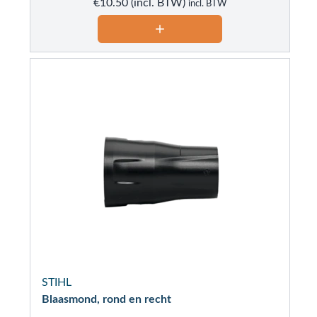
€
10.50
incl. BTW
STIHL
Blaasmond, rond en recht