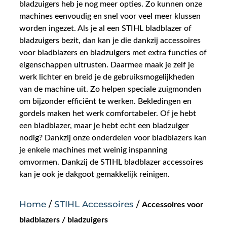
bladzuigers heb je nog meer opties. Zo kunnen onze
machines eenvoudig en snel voor veel meer klussen
Nieuws
worden ingezet. Als je al een STIHL bladblazer of
bladzuigers bezit, dan kan je die dankzij accessoires
Over ons
voor bladblazers en bladzuigers met extra functies of
eigenschappen uitrusten. Daarmee maak je zelf je
werk lichter en breid je de gebruiksmogelijkheden
Vacatures
van de machine uit. Zo helpen speciale zuigmonden
om bijzonder efficiënt te werken. Bekledingen en
Tuin & Park Contact
gordels maken het werk comfortabeler. Of je hebt
een bladblazer, maar je hebt echt een bladzuiger
nodig? Dankzij onze onderdelen voor bladblazers kan
je enkele machines met weinig inspanning
omvormen. Dankzij de STIHL bladblazer accessoires
kan je ook je dakgoot gemakkelijk reinigen.
Home
/
STIHL Accessoires
/
Accessoires voor
bladblazers / bladzuigers