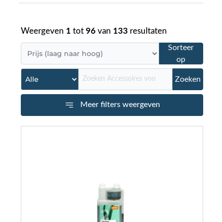
Weergeven
1
tot
96
van
133
resultaten
Sorteer
op
Zoeken
Meer filters weergeven