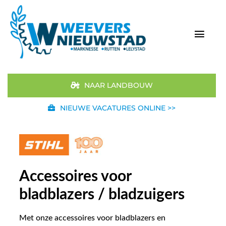
Ga
naar
inhoud
Togg
Navi
Home
NAAR LANDBOUW
Aanbod
NIEUWE VACATURES ONLINE >>
Merken
STIHL
Accessoires voor
Occasions
bladblazers / bladzuigers
Werkplaats
Met onze accessoires voor bladblazers en