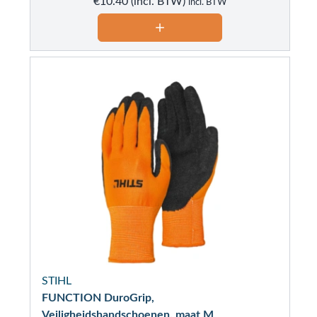
€
10.40
incl. BTW
STIHL
FUNCTION DuroGrip,
Veiligheidshandschoenen, maat M