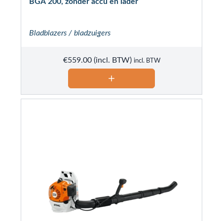
BGA 200, zonder accu en lader
Bladblazers / bladzuigers
€
559.00
incl. BTW