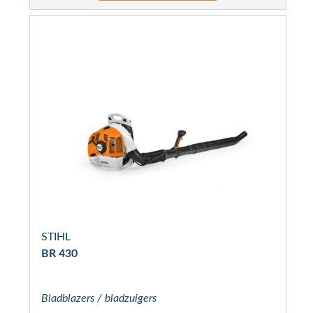
STIHL
BR 430
Bladblazers / bladzuigers