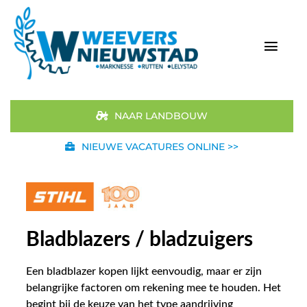
Ga
naar
inhoud
Togg
Navi
Home
NAAR LANDBOUW
Aanbod
NIEUWE VACATURES ONLINE >>
Merken
STIHL
Bladblazers / bladzuigers
Occasions
Een bladblazer kopen lijkt eenvoudig, maar er zijn
belangrijke factoren om rekening mee te houden. Het
Werkplaats
begint bij de keuze van het type aandrijving