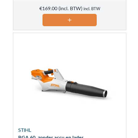
€
169.00
incl. BTW
STIHL
BGA 60, zonder accu en lader