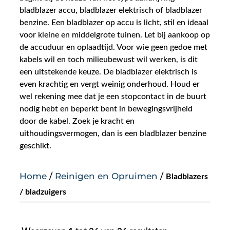
bladblazer accu, bladblazer elektrisch of bladblazer
Nieuws
benzine. Een bladblazer op accu is licht, stil en ideaal
voor kleine en middelgrote tuinen. Let bij aankoop op
de accuduur en oplaadtijd. Voor wie geen gedoe met
Over ons
kabels wil en toch milieubewust wil werken, is dit
een uitstekende keuze. De bladblazer elektrisch is
Vacatures
even krachtig en vergt weinig onderhoud. Houd er
wel rekening mee dat je een stopcontact in de buurt
Tuin & Park Contact
nodig hebt en beperkt bent in bewegingsvrijheid
door de kabel. Zoek je kracht en
uithoudingsvermogen, dan is een bladblazer benzine
geschikt.
Home
/
Reinigen en Opruimen
/
Bladblazers
/ bladzuigers