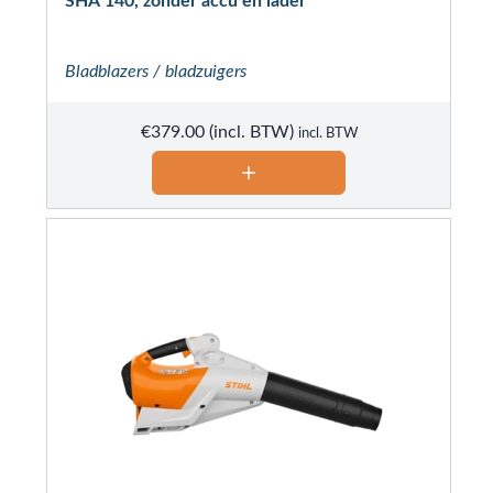
SHA 140, zonder accu en lader
Bladblazers / bladzuigers
€
379.00
incl. BTW