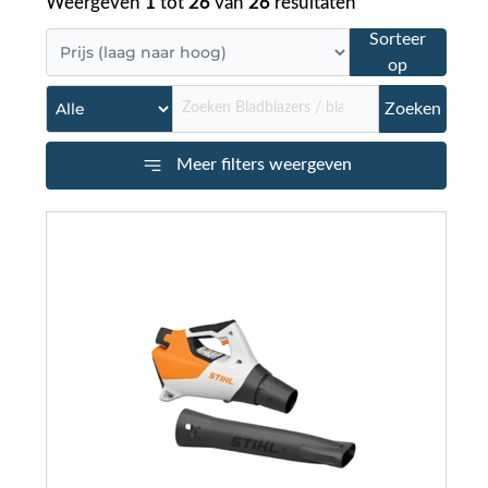
Weergeven
1
tot
26
van
26
resultaten
Sorteer
op
Zoeken
Meer filters weergeven