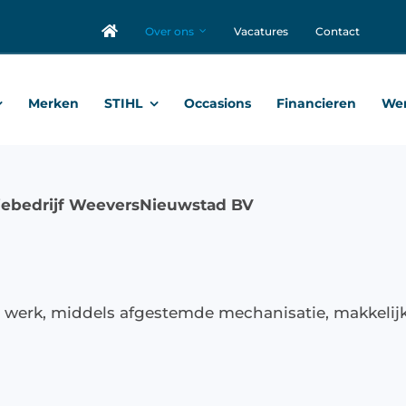
Over ons
Vacatures
Contact
Merken
STIHL
Occasions
Financieren
Wer
iebedrijf WeeversNieuwstad BV
werk, middels afgestemde mechanisatie, makkelijk,