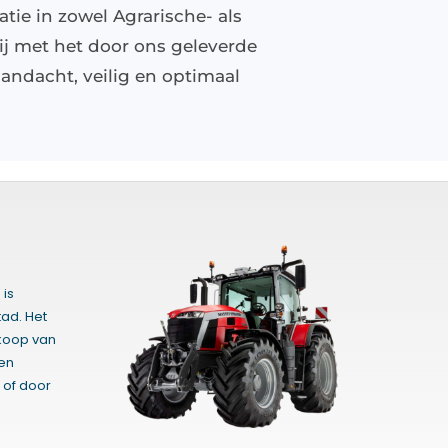
tie in zowel Agrarische- als
ij met het door ons geleverde
andacht, veilig en optimaal
 is
ad. Het
rkoop van
gen
 of door