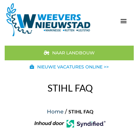
Ga
naar
inhoud
Togg
Navi
Home
NAAR LANDBOUW
Aanbod
NIEUWE VACATURES ONLINE >>
Merken
STIHL FAQ
STIHL
Home
/
STIHL FAQ
Occasions
Inhoud door
Werkplaats