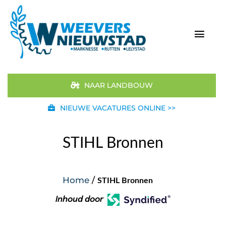
Ga
naar
inhoud
Togg
Navi
Home
NAAR LANDBOUW
Aanbod
NIEUWE VACATURES ONLINE >>
Merken
STIHL Bronnen
STIHL
Home
/
STIHL Bronnen
Occasions
Inhoud door
Werkplaats