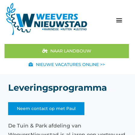
Ga
naar
inhoud
Togg
Navi
Home
NAAR LANDBOUW
Aanbod
NIEUWE VACATURES ONLINE >>
Merken
Leveringsprogramma
STIHL
Neem contact op met Paul
Occasions
De Tuin & Park afdeling van
Werkplaats
WeeversNieuwstad is al jaren een vertrouwd