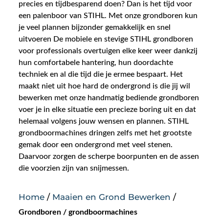
precies en tijdbesparend doen? Dan is het tijd voor
een palenboor van STIHL. Met onze grondboren kun
Nieuws
je veel plannen bijzonder gemakkelijk en snel
uitvoeren De mobiele en stevige STIHL grondboren
Over ons
voor professionals overtuigen elke keer weer dankzij
hun comfortabele hantering, hun doordachte
techniek en al die tijd die je ermee bespaart. Het
Vacatures
maakt niet uit hoe hard de ondergrond is die jij wil
bewerken met onze handmatig bediende grondboren
Tuin & Park Contact
voer je in elke situatie een precieze boring uit en dat
helemaal volgens jouw wensen en plannen. STIHL
grondboormachines dringen zelfs met het grootste
gemak door een ondergrond met veel stenen.
Daarvoor zorgen de scherpe boorpunten en de assen
die voorzien zijn van snijmessen.
Home
/
Maaien en Grond Bewerken
/
Grondboren / grondboormachines