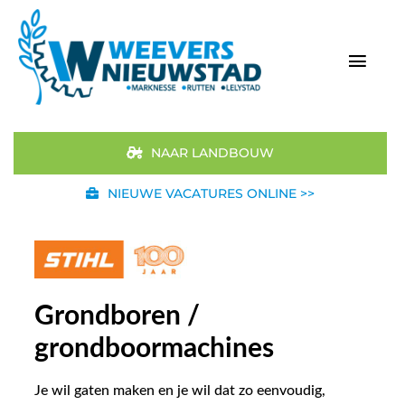
Ga
naar
inhoud
Togg
Navi
Home
NAAR LANDBOUW
Aanbod
NIEUWE VACATURES ONLINE >>
Merken
STIHL
Grondboren /
Occasions
grondboormachines
Werkplaats
Je wil gaten maken en je wil dat zo eenvoudig,