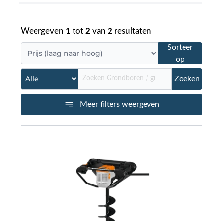
Weergeven
1
tot
2
van
2
resultaten
Sorteer
op
Zoeken
Meer filters weergeven