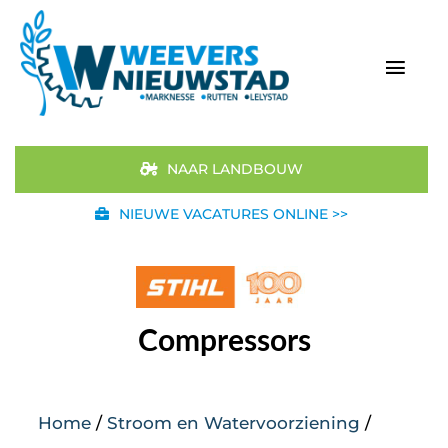
Ga
naar
inhoud
Togg
Navi
Home
NAAR LANDBOUW
Aanbod
NIEUWE VACATURES ONLINE >>
Merken
STIHL
Compressors
Occasions
Home
/
Stroom en Watervoorziening
/
Werkplaats