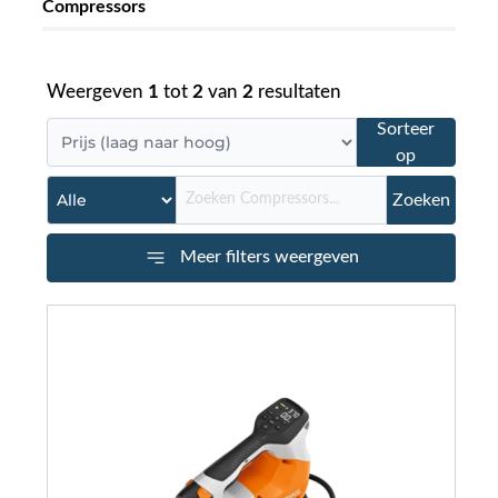
Compressors
Nieuws
Weergeven
1
tot
2
van
2
resultaten
Over ons
Sorteer
op
Vacatures
Zoeken
Tuin & Park Contact
Meer filters weergeven