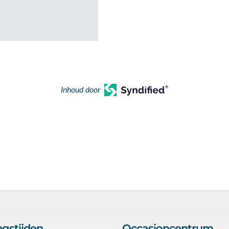
Inhoud door
gstijden
Occasioncentrum