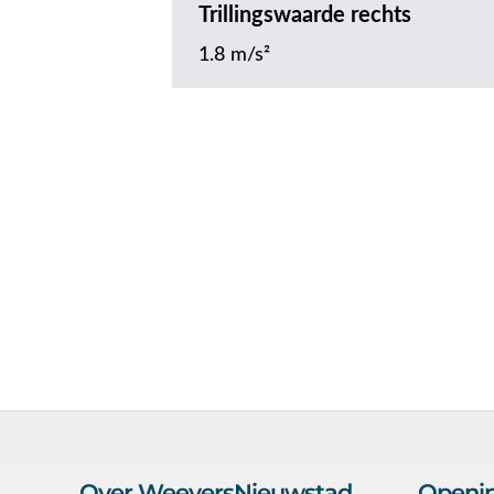
Trillingswaarde rechts
1.8 m/s²
Over WeeversNieuwstad
Openin