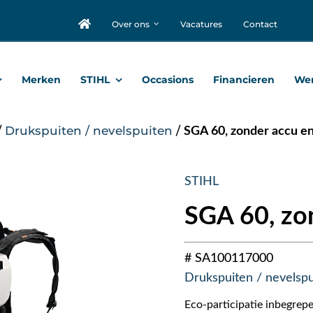
Over ons
Vacatures
Contact
Merken
STIHL
Occasions
Financieren
Wer
/
Drukspuiten / nevelspuiten
/
SGA 60, zonder accu en
STIHL
SGA 60, zon
# SA100117000
Drukspuiten / nevelspu
Eco-participatie inbegrepe