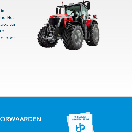
 is
ad. Het
rkoop van
gen
 of door