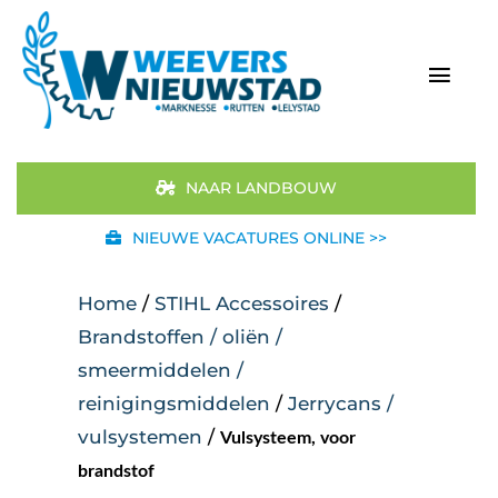
Ga
naar
inhoud
Togg
Navi
Home
NAAR LANDBOUW
Aanbod
NIEUWE VACATURES ONLINE >>
Merken
Home
/
STIHL Accessoires
/
Brandstoffen / oliën /
STIHL
smeermiddelen /
reinigingsmiddelen
/
Jerrycans /
Occasions
vulsystemen
/
Vulsysteem, voor
Werkplaats
brandstof