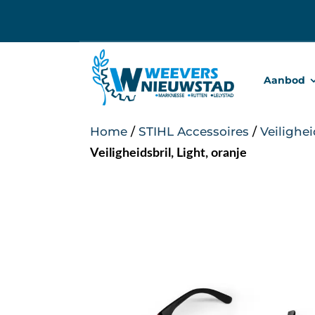
Ga
naar
inhoud
Aanbod
Home
/
STIHL Accessoires
/
Veilighe
Veiligheidsbril, Light, oranje