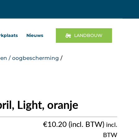
kplaats
Nieuws
LANDBOUW
llen / oogbescherming
/
ril, Light, oranje
€
10.20
incl.
BTW