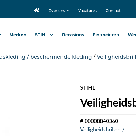
Over ons
Vacatures
Contact
Merken
STIHL
Occasions
Financieren
Wer
idskleding / beschermende kleding
/
Veiligheidsbri
STIHL
Veiligheidsb
# 00008840360
Veiligheidsbrillen /