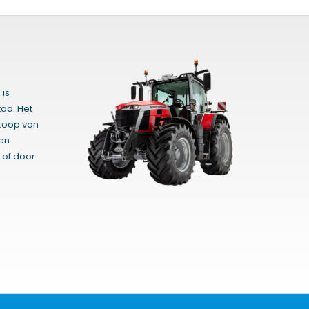
 is
ad. Het
rkoop van
gen
 of door