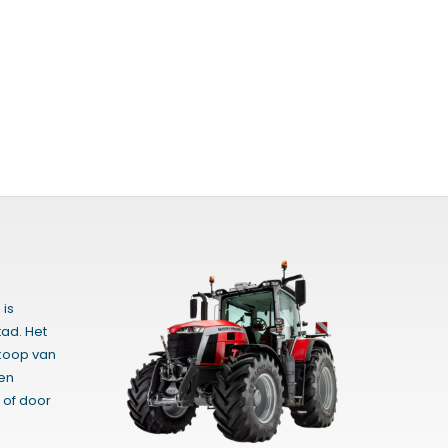
 is
ad. Het
rkoop van
gen
 of door