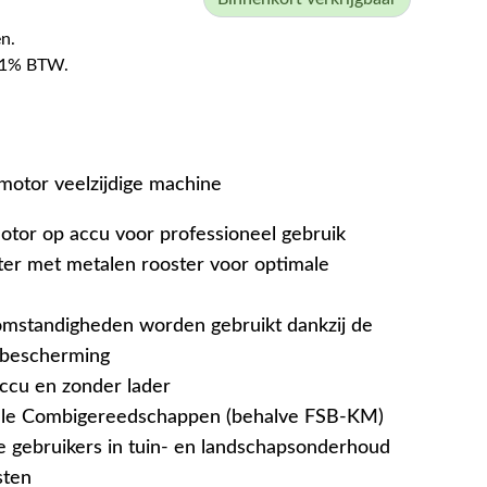
n.
f 21% BTW.
otor veelzijdige machine
tor op accu voor professioneel gebruik
ter met metalen rooster voor optimale
omstandigheden worden gebruikt dankzij de
rbescherming
ccu en zonder lader
lle Combigereedschappen (behalve FSB-KM)
e gebruikers in tuin- en landschapsonderhoud
sten