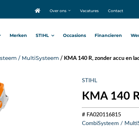
Over ons
Vacatures
Contact
Merken
STIHL
Occasions
Financieren
Wer
steem / MultiSysteem
/
KMA 140 R, zonder accu en la
STIHL
KMA 140 R,
# FA020116815
CombiSysteem / Multi