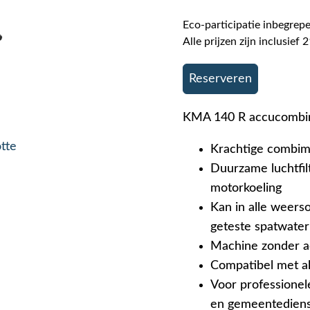
Eco-participatie inbegrepe
Alle prijzen zijn inclusie
Reserveren
KMA 140 R accucombim
otte
Krachtige combimo
Duurzame luchtfil
motorkoeling
Kan in alle weers
geteste spatwate
Machine zonder a
Compatibel met a
Voor professionel
en gemeentedien