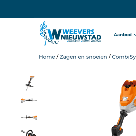
Ga
naar
inhoud
Aanbod
Home
/
Zagen en snoeien
/
CombiSy