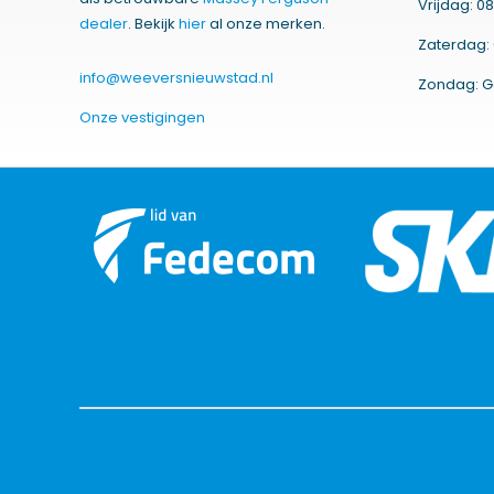
Vrijdag: 08
dealer
. Bekijk
hier
al onze merken.
Zaterdag: 
info@weeversnieuwstad.nl
Zondag: G
Onze vestigingen