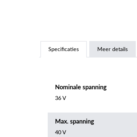
Specificaties
Meer details
Nominale spanning
36 V
Max. spanning
40 V