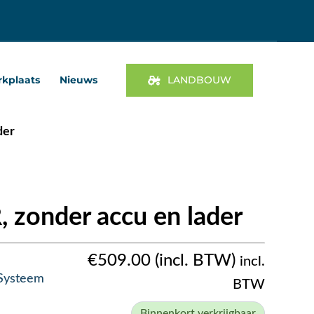
kplaats
Nieuws
LANDBOUW
der
 zonder accu en lader
€
509.00
incl.
Systeem
BTW
Binnenkort verkrijgbaar