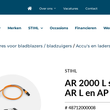
Over ons
Vacatures
Contact
Merken
STIHL
Occasions
Financieren
Wer
res voor bladblazers / bladzuigers
/
Accu's en lader
STIHL
AR 2000 L s
AR L en AP
# 48712000008