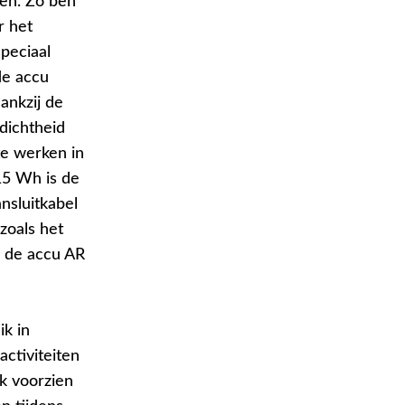
ten. Zo ben
r het
peciaal
de accu
ankzij de
dichtheid
te werken in
15 Wh is de
nsluitkabel
zoals het
 de accu AR
ik in
ctiviteiten
k voorzien