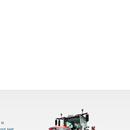
 is
ad. Het