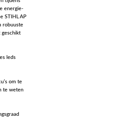
n tijdens
e energie-
de STIHL AP
n robuuste
 geschikt
es leds
cu’s om te
m te weten
ngsgraad