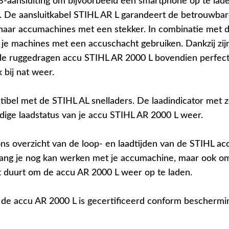
-aansluiting om bijvoorbeeld een smartphone op te lade
 De aansluitkabel STIHL AR L garandeert de betrouwbar
naar accumachines met een stekker. In combinatie met 
 je machines met een accuschacht gebruiken. Dankzij zij
de ruggedragen accu STIHL AR 2000 L bovendien perfect
 bij nat weer.
tibel met de STIHL AL snelladers. De laadindicator met z
idige laadstatus van je accu STIHL AR 2000 L weer.
ns overzicht van de loop- en laadtijden van de STIHL ac
ang je nog kan werken met je accumachine, maar ook o
t duurt om de accu AR 2000 L weer op te laden.
de accu AR 2000 L is gecertificeerd conform beschermi