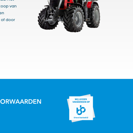
rkoop van
gen
 of door