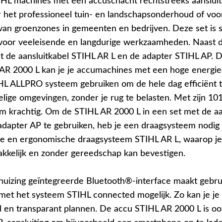
TIHL machines met een accuschacht rechtstreeks aanslui
or het professioneel tuin- en landschapsonderhoud of voo
an groenzones in gemeenten en bedrijven. Deze set is s
oor veeleisende en langdurige werkzaamheden. Naast 
t de aansluitkabel STIHL AR L en de adapter STIHL AP. D
AR 2000 L kan je je accumachines met een hoge energie
HL ALLPRO systeem gebruiken om de hele dag efficiënt 
elige omgevingen, zonder je rug te belasten. Met zijn 10
m krachtig. Om de STIHL AR 2000 L in een set met de aa
adapter AP te gebruiken, heb je een draagsysteem nodig 
e en ergonomische draagsysteem STIHL AR L, waarop je
kkelijk en zonder gereedschap kan bevestigen.
huizing geïntegreerde Bluetooth®-interface maakt gebru
met het systeem STIHL connected mogelijk. Zo kan je je a
d en transparant plannen. De accu STIHL AR 2000 L is oo