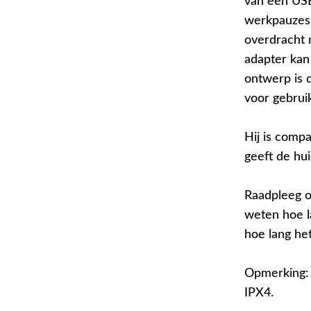
van een USB
werkpauzes.
overdracht 
adapter kan
ontwerp is 
voor gebruik
Hij is compa
geeft de hu
Raadpleeg o
weten hoe l
hoe lang he
Opmerking: 
IPX4.