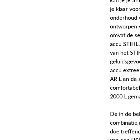
kan je je S
je klaar vo
onderhoud v
ontworpen v
omvat de se
accu STIHL 
van het STI
geluidsgevo
accu extree
AR L en de 
comfortabel
2000 L gema
De in de be
combinatie 
doeltreffen