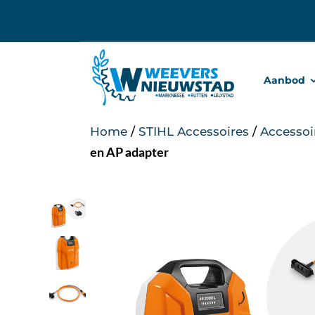
Ga
naar
inhoud
Aanbod
Home
/
STIHL Accessoires
/
Accessoi
en AP adapter