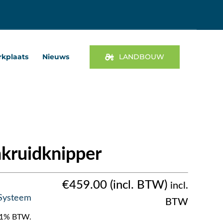
kplaats
Nieuws
LANDBOUW
kruidknipper
€
459.00
incl.
Systeem
BTW
f 21% BTW.