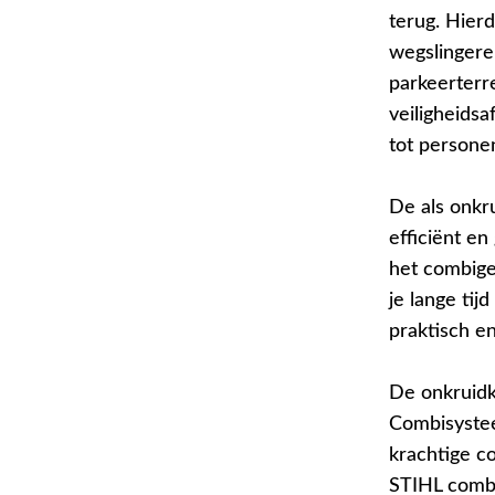
terug. Hierd
wegslingere
parkeerterr
veiligheidsa
tot persone
De als onkr
efficiënt e
het combige
je lange ti
praktisch e
De onkruidk
Combisyste
krachtige c
STIHL comb