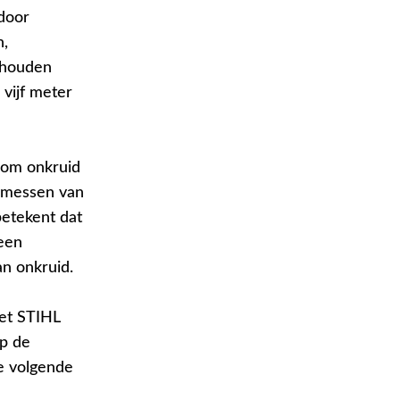
 door
n,
 houden
 vijf meter
 om onkruid
e messen van
betekent dat
 een
an onkruid.
et STIHL
p de
e volgende