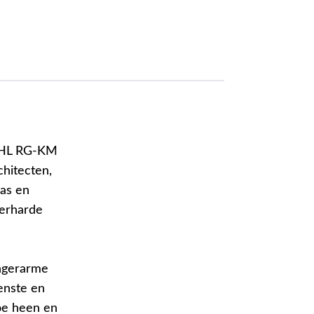
TIHL RG-KM
hitecten,
as en
verharde
ngerarme
enste en
oe heen en