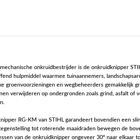
 mechanische onkruidbestrijder is de onkruidknipper S
ffend hulpmiddel waarmee tuinaannemers, landschapsarc
ke groenvoorzieningen en wegbeheerders gemakkelijk gr
nen verwijderen op ondergronden zoals grind, asfalt of 
n.
knipper RG-KM van STIHL garandeert bovendien een sli
 tegenstelling tot roterende maaidraden bewegen de bov
ssen van de onkruidknipper ongeveer 30° naar elkaar t