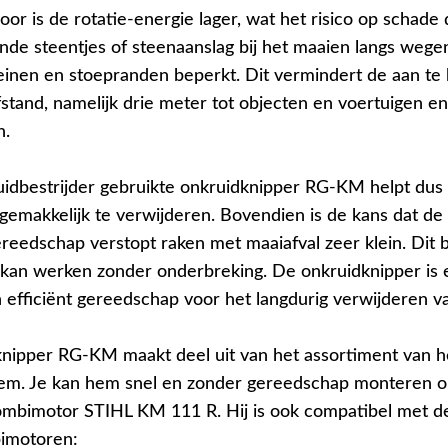
oor is de rotatie-energie lager, wat het risico op schade
nde steentjes of steenaanslag bij het maaien langs wege
einen en stoepranden beperkt. Dit vermindert de aan te
fstand, namelijk drie meter tot objecten en voertuigen en
n.
uidbestrijder gebruikte onkruidknipper RG-KM helpt dus
n gemakkelijk te verwijderen. Bovendien is de kans dat d
reedschap verstopt raken met maaiafval zeer klein. Dit 
jd kan werken zonder onderbreking. De onkruidknipper is
n efficiënt gereedschap voor het langdurig verwijderen v
nipper RG-KM maakt deel uit van het assortiment van h
em. Je kan hem snel en zonder gereedschap monteren o
ombimotor STIHL KM 111 R. Hij is ook compatibel met d
imotoren: