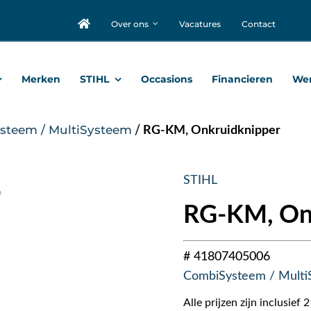
Over ons
Vacatures
Contact
Merken
STIHL
Occasions
Financieren
Wer
steem / MultiSysteem
/
RG-KM, Onkruidknipper
STIHL
RG-KM, On
# 41807405006
CombiSysteem / Multi
Alle prijzen zijn inclusie