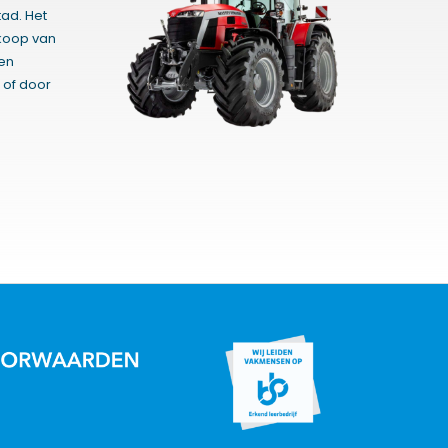
ad. Het
rkoop van
gen
 of door