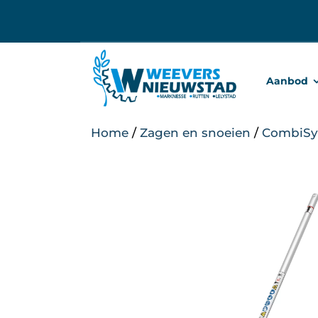
Ga
naar
inhoud
Aanbod
Home
/
Zagen en snoeien
/
CombiSy