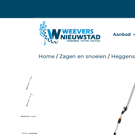
Ga
naar
inhoud
Aanbod
Home
/
Zagen en snoeien
/
Heggensc