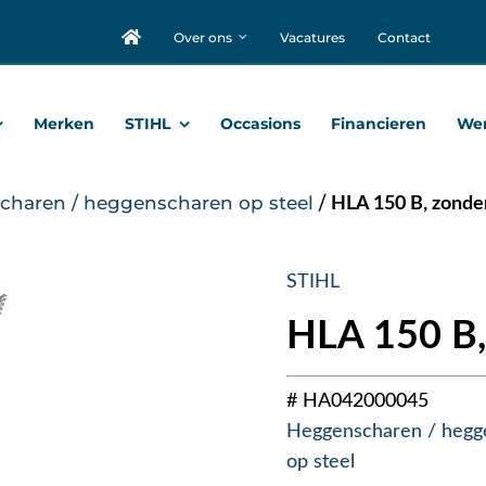
Over ons
Vacatures
Contact
Merken
STIHL
Occasions
Financieren
Wer
haren / heggenscharen op steel
/
HLA 150 B, zonder
STIHL
HLA 150 B,
# HA042000045
Heggenscharen / hegg
op steel