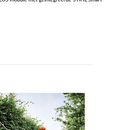
S module met geïntegreerde STIHL Smart