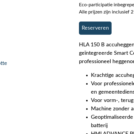
Eco-participatie inbegrepe
Alle prijzen zijn inclusie
Reserveren
HLA 150 B accuheggens
geïntegreerde Smart Co
professioneel heggen
otte
Krachtige accuheg
Voor professionel
en gemeentedien
Voor vorm-, terug
Machine zonder a
Geoptimaliseerde
batterij