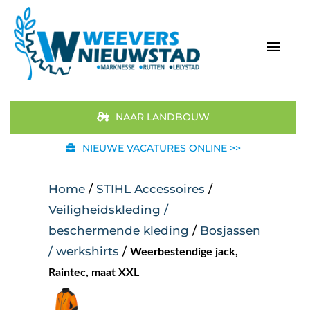
Ga
naar
inhoud
Togg
Navi
Home
NAAR LANDBOUW
Aanbod
NIEUWE VACATURES ONLINE >>
Merken
Home
/
STIHL Accessoires
/
Veiligheidskleding /
STIHL
beschermende kleding
/
Bosjassen
/ werkshirts
/
Weerbestendige jack,
Occasions
Raintec, maat XXL
Werkplaats