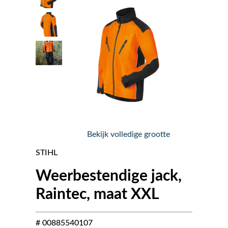
Nieuws
Over ons
Vacatures
Tuin & Park Contact
Bekijk volledige grootte
STIHL
Weerbestendige jack,
Raintec, maat XXL
# 00885540107