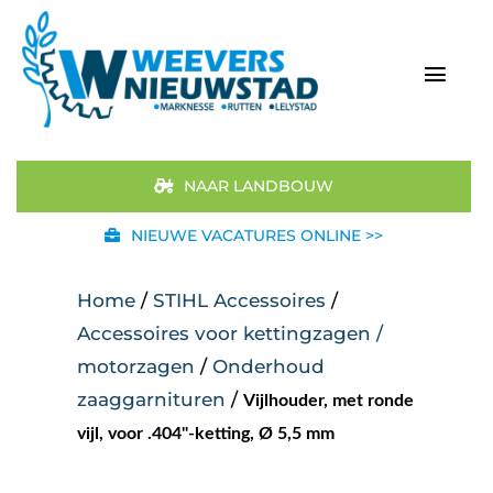
Ga
naar
inhoud
Togg
Navi
Home
NAAR LANDBOUW
Aanbod
NIEUWE VACATURES ONLINE >>
Merken
Home
/
STIHL Accessoires
/
Accessoires voor kettingzagen /
STIHL
motorzagen
/
Onderhoud
zaaggarnituren
/
Vijlhouder, met ronde
Occasions
vijl, voor .404"-ketting, Ø 5,5 mm
Werkplaats