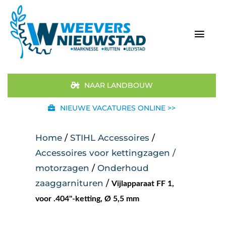
Ga
naar
inhoud
Togg
Navi
Home
NAAR LANDBOUW
Aanbod
NIEUWE VACATURES ONLINE >>
Merken
Home
/
STIHL Accessoires
/
Accessoires voor kettingzagen /
STIHL
motorzagen
/
Onderhoud
zaaggarnituren
/
Vijlapparaat FF 1,
Occasions
voor .404"-ketting, Ø 5,5 mm
Werkplaats