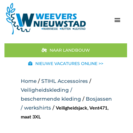
Ga
naar
inhoud
Togg
Navi
Home
NAAR LANDBOUW
Aanbod
NIEUWE VACATURES ONLINE >>
Merken
Home
/
STIHL Accessoires
/
Veiligheidskleding /
STIHL
beschermende kleding
/
Bosjassen
/ werkshirts
/
Veiligheidsjack, Vent471,
Occasions
maat 3XL
Werkplaats