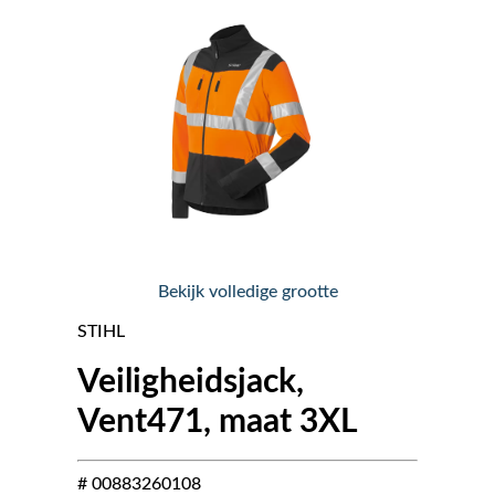
Nieuws
Over ons
Vacatures
Tuin & Park Contact
Bekijk volledige grootte
STIHL
Veiligheidsjack,
Vent471, maat 3XL
# 00883260108