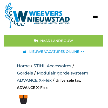
Ga
naar
inhoud
Togg
Navi
Home
NAAR LANDBOUW
Aanbod
NIEUWE VACATURES ONLINE >>
Merken
Home
/
STIHL Accessoires
/
Gordels
/
Modulair gordelsysteem
STIHL
ADVANCE X-Flex
/
Universele tas,
ADVANCE X-Flex
Occasions
Werkplaats