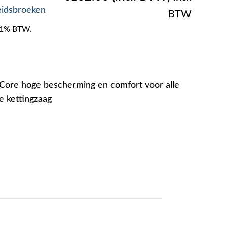
eidsbroeken
BTW
f 21% BTW.
ore hoge bescherming en comfort voor alle
 kettingzaag