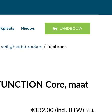
kplaats
Nieuws
LANDBOUW
 veiligheidsbroeken
/
Tuinbroek
 FUNCTION Core, maat
€
132.00
incl.