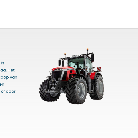
 is
ad. Het
rkoop van
gen
 of door