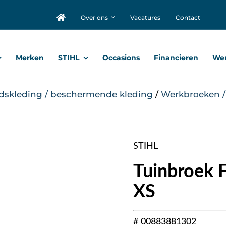
Over ons
Vacatures
Contact
Merken
STIHL
Occasions
Financieren
Wer
idskleding / beschermende kleding
/
Werkbroeken /
STIHL
Tuinbroek
XS
# 00883881302