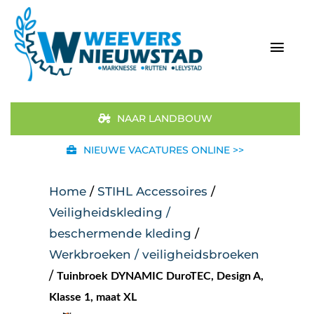
Ga
naar
inhoud
Togg
Navi
Home
NAAR LANDBOUW
Aanbod
NIEUWE VACATURES ONLINE >>
Merken
Home
/
STIHL Accessoires
/
Veiligheidskleding /
STIHL
beschermende kleding
/
Werkbroeken / veiligheidsbroeken
Occasions
/
Tuinbroek DYNAMIC DuroTEC, Design A,
Werkplaats
Klasse 1, maat XL