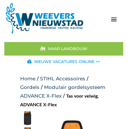
Ga
naar
inhoud
Togg
Navi
Home
NAAR LANDBOUW
Aanbod
NIEUWE VACATURES ONLINE >>
Merken
Home
/
STIHL Accessoires
/
Gordels
/
Modulair gordelsysteem
STIHL
ADVANCE X-Flex
/
Tas voor velwig,
ADVANCE X-Flex
Occasions
Werkplaats