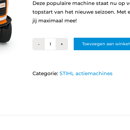
Deze populaire machine staat nu op v
topstart van het nieuwe seizoen. Met e
jij maximaal mee!
Toevoegen aan winke
STIHL
RT
5097.1
Categorie:
STIHL actiemachines
Zitmaaier
aantal