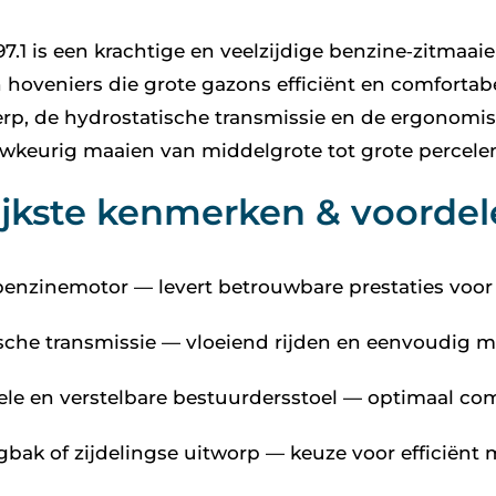
7.1 is een krachtige en veelzijdige benzine‑zitmaaie
n hoveniers die grote gazons efficiënt en comforta
rp, de hydrostatische transmissie en de ergonomis
uwkeurig maaien van middelgrote tot grote percele
ijkste kenmerken & voorde
benzinemotor — levert betrouwbare prestaties voor
sche transmissie — vloeiend rijden en eenvoudig m
le en verstelbare bestuurdersstoel — optimaal com
bak of zijdelingse uitworp — keuze voor efficiënt m