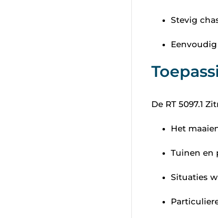
Stevig cha
Eenvoudig 
Toepass
De RT 5097.1 Zi
Het maaien
Tuinen en 
Situaties w
Particulie