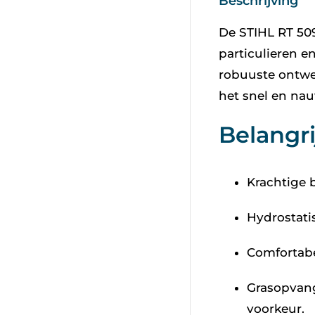
Beschrijving
De STIHL RT 509
particulieren e
robuuste ontwe
het snel en na
Belangr
Krachtige 
Hydrostati
Comfortabe
Grasopvang
voorkeur.