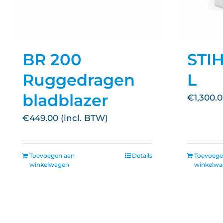
BR 200
STI
Ruggedragen
L
bladblazer
€
1,300.
€
449.00
Toevoegen aan
Details
Toevoege
winkelwagen
winkelw