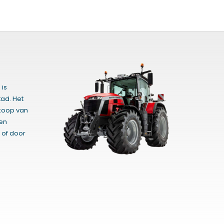
 is
ad. Het
rkoop van
gen
 of door