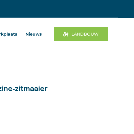
kplaats
Nieuws
LANDBOUW
zine‑zitmaaier