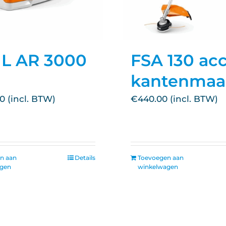
HL AR 3000
FSA 130 ac
kantenmaa
00
€
440.00
n aan
Details
Toevoegen aan
agen
winkelwagen