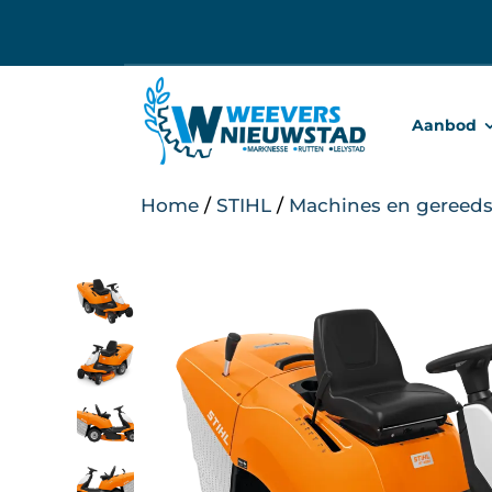
Ga
naar
inhoud
Aanbod
Home
/
STIHL
/
Machines en gereed