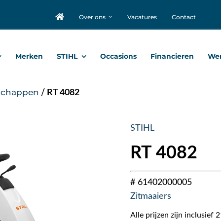
Over ons
Vacatures
Contact
Merken
STIHL
Occasions
Financieren
Wer
schappen
/
RT 4082
STIHL
RT 4082
# 61402000005
Zitmaaiers
Alle prijzen zijn inclusie