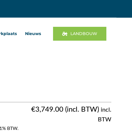
kplaats
Nieuws
LANDBOUW
€
3,749.00
incl.
BTW
f 21% BTW.