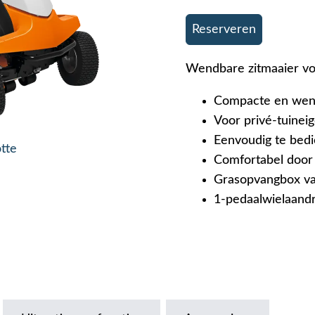
Reserveren
Wendbare zitmaaier v
Compacte en wend
Voor privé-tuinei
Eenvoudig te bedi
otte
Comfortabel door 
Grasopvangbox van
1-pedaalwielaandri