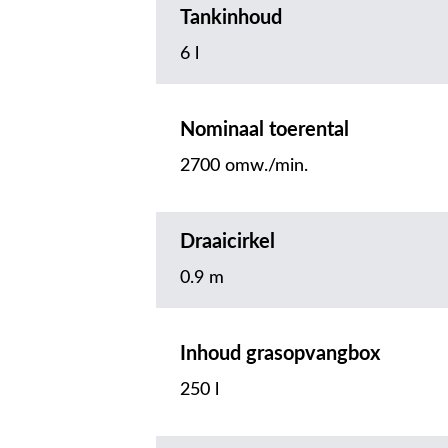
Tankinhoud
6 l
Nominaal toerental
2700 omw./min.
Draaicirkel
0.9 m
Inhoud grasopvangbox
250 l