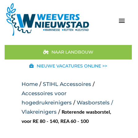
Ga
naar
inhoud
Togg
Navi
Home
NAAR LANDBOUW
Aanbod
NIEUWE VACATURES ONLINE >>
Merken
Home
/
STIHL Accessoires
/
Accessoires voor
STIHL
hogedrukreinigers
/
Wasborstels /
Vlakreinigers
/
Roterende wasborstel,
Occasions
voor RE 80 - 140, REA 60 - 100
Werkplaats