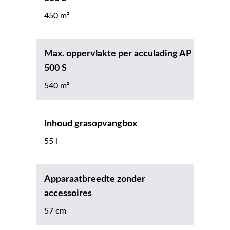
450 m²
Max. oppervlakte per acculading AP
500 S
540 m²
Inhoud grasopvangbox
55 l
Apparaatbreedte zonder
accessoires
57 cm