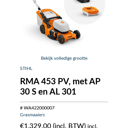
Nieuws
Over ons
Vacatures
Bekijk volledige grootte
Tuin & Park Contact
STIHL
RMA 453 PV, met AP
30 S en AL 301
# WA422000007
Grasmaaiers
€
1,329.00
incl.