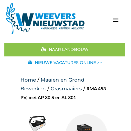
Ga
naar
inhoud
Togg
Navi
Home
NAAR LANDBOUW
Aanbod
NIEUWE VACATURES ONLINE >>
Merken
Home
/
Maaien en Grond
Bewerken
/
Grasmaaiers
/
RMA 453
STIHL
PV, met AP 30 S en AL 301
Occasions
Werkplaats