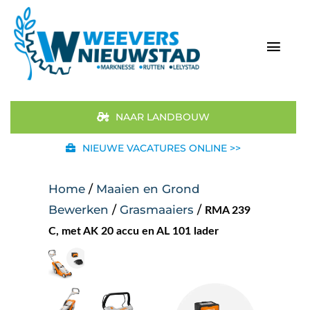
Ga
naar
inhoud
Togg
Navi
Home
NAAR LANDBOUW
Aanbod
NIEUWE VACATURES ONLINE >>
Merken
Home
/
Maaien en Grond
Bewerken
/
Grasmaaiers
/
RMA 239
STIHL
C, met AK 20 accu en AL 101 lader
Occasions
Werkplaats