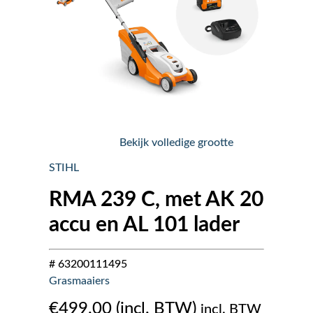
Nieuws
Over ons
Vacatures
Bekijk volledige grootte
Tuin & Park Contact
STIHL
RMA 239 C, met AK 20
accu en AL 101 lader
# 63200111495
Grasmaaiers
€
499.00
incl. BTW