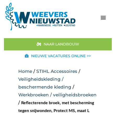
Ga
naar
inhoud
Togg
Navi
Home
NAAR LANDBOUW
Aanbod
NIEUWE VACATURES ONLINE >>
Merken
Home
/
STIHL Accessoires
/
Veiligheidskleding /
STIHL
beschermende kleding
/
Werkbroeken / veiligheidsbroeken
Occasions
/
Reflecterende broek, met bescherming
Werkplaats
tegen snijwonden, Protect MS, maat L