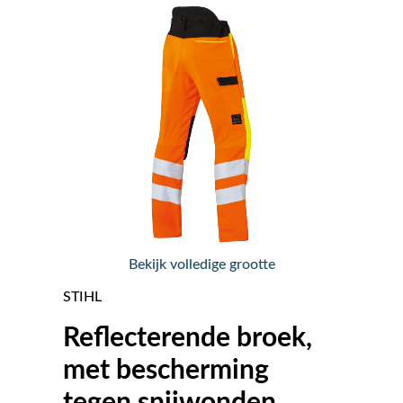
Nieuws
Over ons
Vacatures
Tuin & Park Contact
Bekijk volledige grootte
STIHL
Reflecterende broek,
met bescherming
tegen snijwonden,