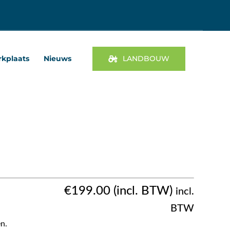
kplaats
Nieuws
LANDBOUW
€
199.00
incl.
BTW
n.