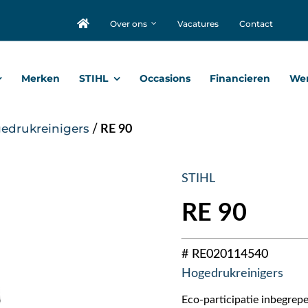
Over ons
Vacatures
Contact
Merken
STIHL
Occasions
Financieren
Wer
edrukreinigers
/
RE 90
STIHL
RE 90
# RE020114540
Hogedrukreinigers
Eco-participatie inbegrepe