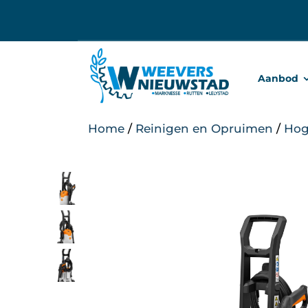
Ga
naar
inhoud
Aanbod
Home
/
Reinigen en Opruimen
/
Hog