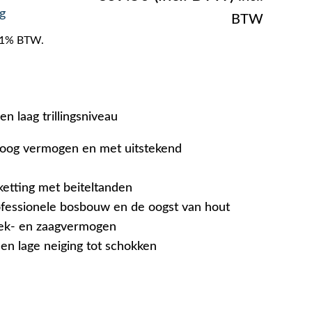
g
BTW
f 21% BTW.
en laag trillingsniveau
hoog vermogen en met uitstekend
ketting met beiteltanden
ofessionele bosbouw en de oogst van hout
ek- en zaagvermogen
 en lage neiging tot schokken