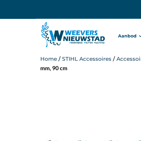
Ga
naar
inhoud
Aanbod
Home
/
STIHL Accessoires
/
Accessoi
mm, 90 cm