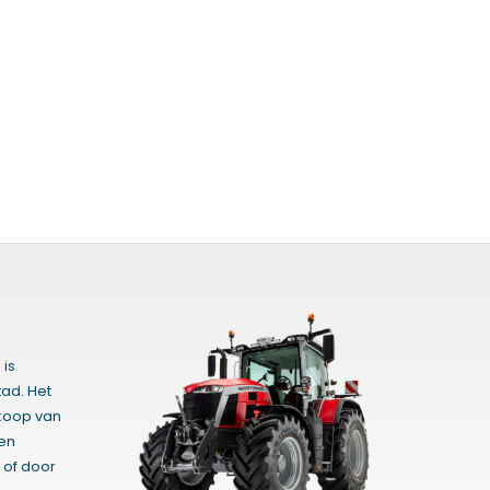
 is
ad. Het
rkoop van
gen
 of door