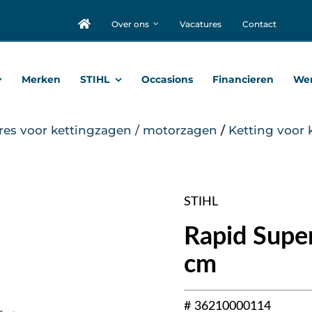
Over ons
Vacatures
Contact
Merken
STIHL
Occasions
Financieren
Wer
res voor kettingzagen / motorzagen
/
Ketting voor 
STIHL
Rapid Super
cm
# 36210000114