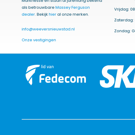
Marknesse en staan al jarenlang bekend
als betrouwbare
Massey Ferguson
Vrijdag: 08
dealer
. Bekijk
hier
al onze merken.
Zaterdag: 
info@weeversnieuwstad.nl
Zondag: G
Onze vestigingen