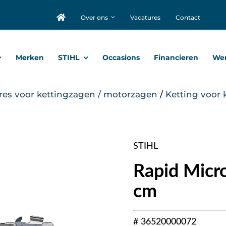
Over ons
Vacatures
Contact
Merken
STIHL
Occasions
Financieren
Wer
res voor kettingzagen / motorzagen
/
Ketting voor 
STIHL
Rapid Micro
cm
# 36520000072