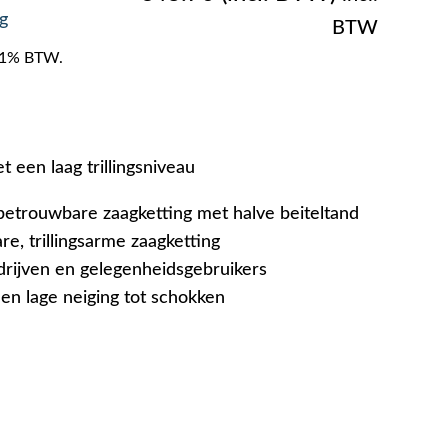
g
BTW
f 21% BTW.
 een laag trillingsniveau
etrouwbare zaagketting met halve beiteltand
re, trillingsarme zaagketting
rijven en gelegenheidsgebruikers
 en lage neiging tot schokken