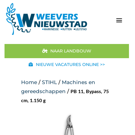
Ga
naar
inhoud
Togg
Navi
Home
NAAR LANDBOUW
Aanbod
NIEUWE VACATURES ONLINE >>
Merken
Home
/
STIHL
/
Machines en
gereedschappen
/
PB 11, Bypass, 75
STIHL
cm, 1.150 g
Occasions
Werkplaats