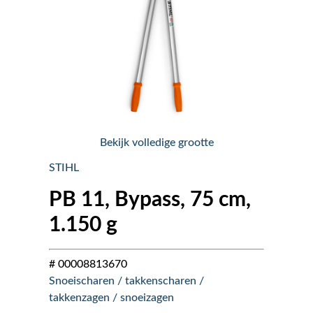
Nieuws
Over ons
Vacatures
Bekijk volledige grootte
Tuin & Park Contact
STIHL
PB 11, Bypass, 75 cm,
1.150 g
# 00008813670
Snoeischaren / takkenscharen /
takkenzagen / snoeizagen