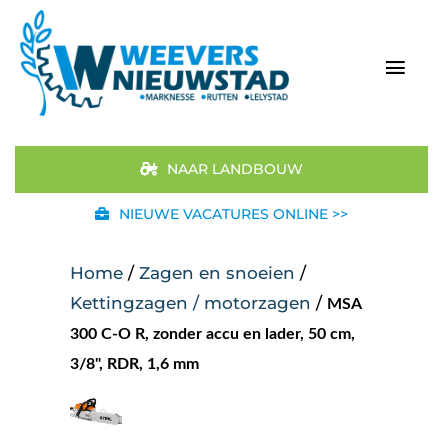
Ga
naar
inhoud
Togg
Navi
Home
NAAR LANDBOUW
Aanbod
NIEUWE VACATURES ONLINE >>
Merken
Home
/
Zagen en snoeien
/
Kettingzagen / motorzagen
/
MSA
STIHL
300 C-O R, zonder accu en lader, 50 cm,
3/8", RDR, 1,6 mm
Occasions
Werkplaats