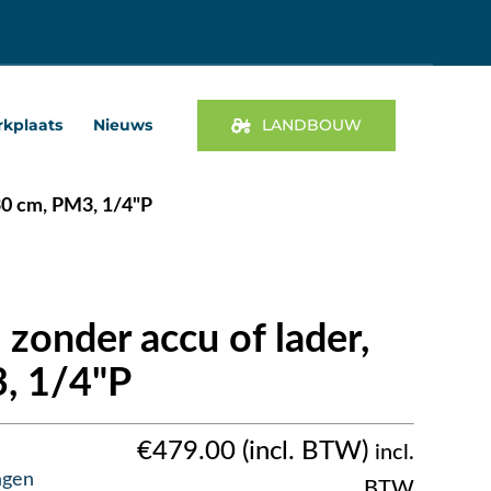
kplaats
Nieuws
LANDBOUW
30 cm, PM3, 1/4"P
zonder accu of lader,
, 1/4"P
€
479.00
incl.
agen
BTW