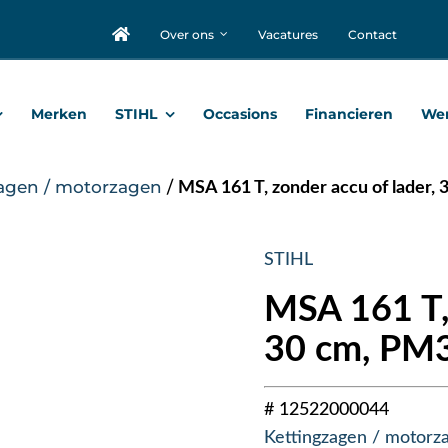
Over ons
Vacatures
Contact
Merken
STIHL
Occasions
Financieren
Wer
agen / motorzagen
/
MSA 161 T, zonder accu of lader, 
STIHL
MSA 161 T, 
30 cm, PM3
# 12522000044
Kettingzagen / motorz