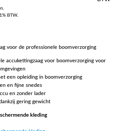
n.
f 21% BTW.
aag voor de professionele boomverzorging
ele accukettingzaag voor boomverzorging voor
 omgevingen
et een opleiding in boomverzorging
n en fijne snedes
ccu en zonder lader
dankzij gering gewicht
beschermende kleding