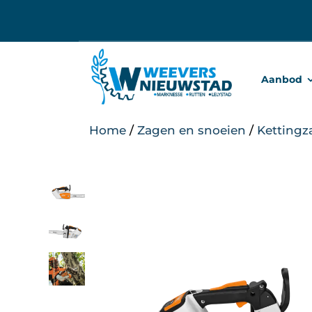
Ga
naar
inhoud
Aanbod
Home
/
Zagen en snoeien
/
Kettingz