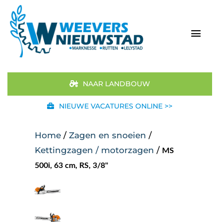
Ga
naar
inhoud
Togg
Navi
Home
NAAR LANDBOUW
Aanbod
NIEUWE VACATURES ONLINE >>
Merken
Home
/
Zagen en snoeien
/
Kettingzagen / motorzagen
/
MS
STIHL
500i, 63 cm, RS, 3/8"
Occasions
Werkplaats