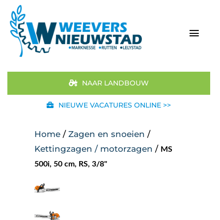
Ga
naar
inhoud
Togg
Navi
Home
NAAR LANDBOUW
Aanbod
NIEUWE VACATURES ONLINE >>
Merken
Home
/
Zagen en snoeien
/
Kettingzagen / motorzagen
/
MS
STIHL
500i, 50 cm, RS, 3/8"
Occasions
Werkplaats