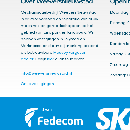
Over WeeversNieuwstad
Openin
Mechanisatiebedrijf WeeversNieuwstad
Maandag: 
is er voor verkoop en reparatie van al uw
Dinsdag: 0
machines en gereedschappen op het
gebied van tuin, park en landbouw. Wij
Woensdag:
hebben vestigingen in Lelystad en
Donderdag:
Marknesse en staan al jarenlang bekend
als betrouwbare
Massey Ferguson
Vrijdag: 08
dealer
. Bekijk
hier
al onze merken.
Zaterdag: 
info@weeversnieuwstad.nl
Zondag: G
Onze vestigingen