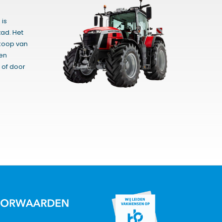
 is
ad. Het
rkoop van
gen
 of door