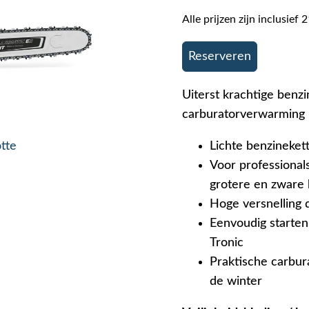
Alle prijzen zijn inclusie
Reserveren
Uiterst krachtige benz
carburatorverwarming
otte
Lichte benzineke
Voor professional
grotere en zware
Hoge versnelling 
Eenvoudig starte
Tronic
Praktische carbur
de winter