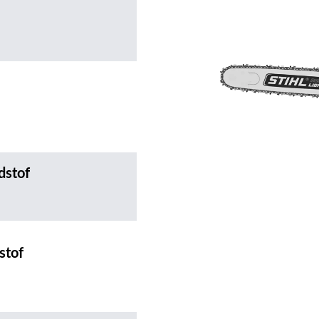
dstof
stof