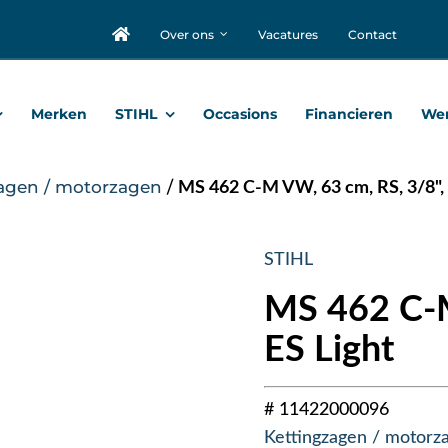
Over ons
Vacatures
Contact
Merken
STIHL
Occasions
Financieren
Wer
agen / motorzagen
/
MS 462 C-M VW, 63 cm, RS, 3/8", 
STIHL
MS 462 C-M
ES Light
# 11422000096
Kettingzagen / motorz