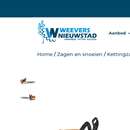
Ga
naar
inhoud
Aanbod
Home
/
Zagen en snoeien
/
Kettingz