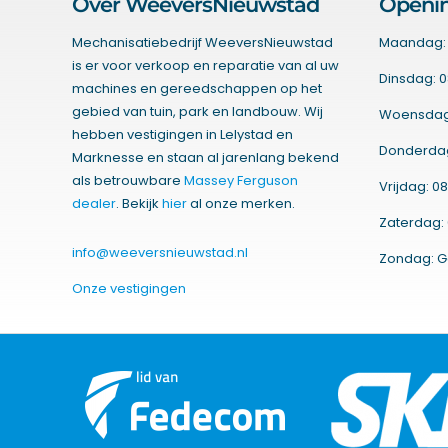
Over WeeversNieuwstad
Openin
Mechanisatiebedrijf WeeversNieuwstad
Maandag: 
is er voor verkoop en reparatie van al uw
Dinsdag: 0
machines en gereedschappen op het
gebied van tuin, park en landbouw. Wij
Woensdag:
hebben vestigingen in Lelystad en
Donderdag:
Marknesse en staan al jarenlang bekend
als betrouwbare
Massey Ferguson
Vrijdag: 08
dealer
. Bekijk
hier
al onze merken.
Zaterdag: 
info@weeversnieuwstad.nl
Zondag: G
Onze vestigingen