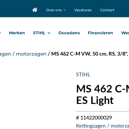
Over ons
Vacatures
Contact
Merken
STIHL
Occasions
Financieren
Wer
agen / motorzagen
/
MS 462 C-M VW, 50 cm, RS, 3/8", 
STIHL
MS 462 C-M
ES Light
# 11422000029
Kettingzagen / motorz