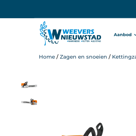
Ga
naar
inhoud
Aanbod
Home
/
Zagen en snoeien
/
Kettingz