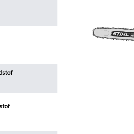
dstof
stof