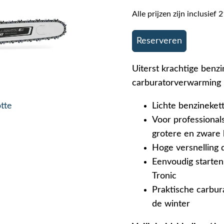
Alle prijzen zijn inclusie
Reserveren
Uiterst krachtige benz
carburatorverwarming
otte
Lichte benzineke
Voor professional
grotere en zware
Hoge versnelling 
Eenvoudig starte
Tronic
Praktische carbur
de winter