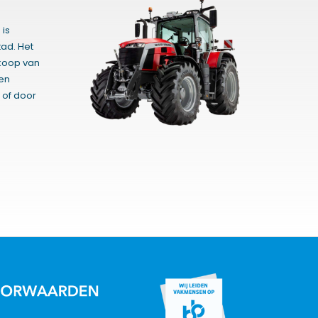
 is
ad. Het
rkoop van
gen
 of door