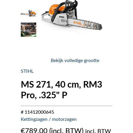
Nieuws
Over ons
Vacatures
Bekijk volledige grootte
Tuin & Park Contact
STIHL
MS 271, 40 cm, RM3
Pro, .325" P
# 11412000645
Kettingzagen / motorzagen
€
789.00
incl. BTW