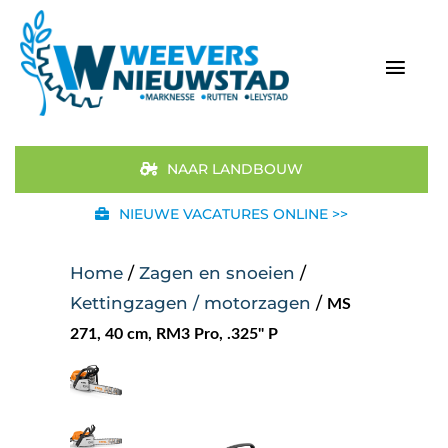
Ga
naar
inhoud
Togg
Navi
Home
NAAR LANDBOUW
Aanbod
NIEUWE VACATURES ONLINE >>
Merken
Home
/
Zagen en snoeien
/
Kettingzagen / motorzagen
/
MS
STIHL
271, 40 cm, RM3 Pro, .325" P
Occasions
Werkplaats