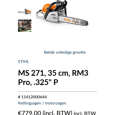
Nieuws
Over ons
Vacatures
Bekijk volledige grootte
Tuin & Park Contact
STIHL
MS 271, 35 cm, RM3
Pro, .325" P
# 11412000644
Kettingzagen / motorzagen
€
779.00
incl. BTW