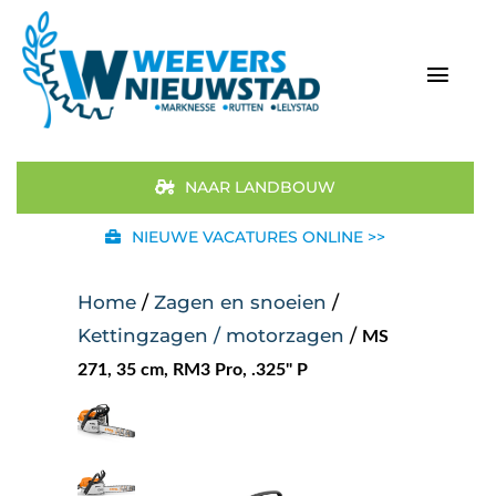
Ga
naar
inhoud
Togg
Navi
Home
NAAR LANDBOUW
Aanbod
NIEUWE VACATURES ONLINE >>
Merken
Home
/
Zagen en snoeien
/
Kettingzagen / motorzagen
/
MS
STIHL
271, 35 cm, RM3 Pro, .325" P
Occasions
Werkplaats