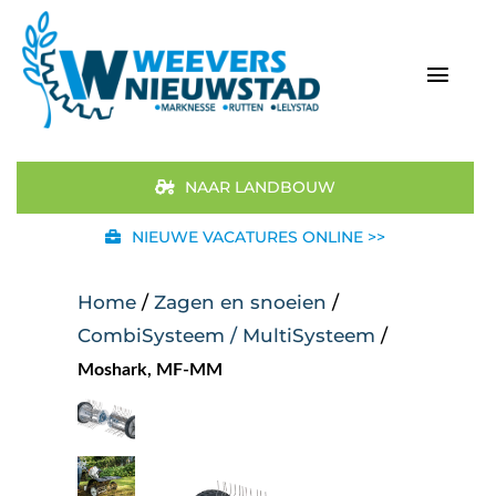
Ga
naar
inhoud
Togg
Navi
Home
NAAR LANDBOUW
Aanbod
NIEUWE VACATURES ONLINE >>
Merken
Home
/
Zagen en snoeien
/
CombiSysteem / MultiSysteem
/
STIHL
Moshark, MF-MM
Occasions
Werkplaats