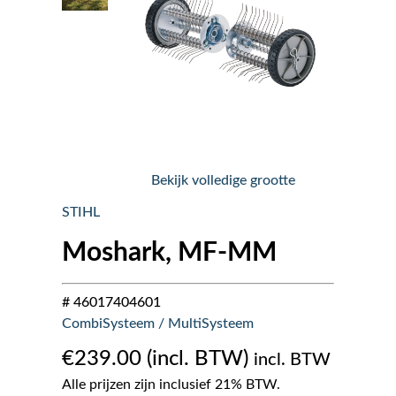
Nieuws
Over ons
Vacatures
Bekijk volledige grootte
Tuin & Park Contact
STIHL
Moshark, MF-MM
# 46017404601
CombiSysteem / MultiSysteem
€
239.00
incl. BTW
Alle prijzen zijn inclusief 21% BTW.