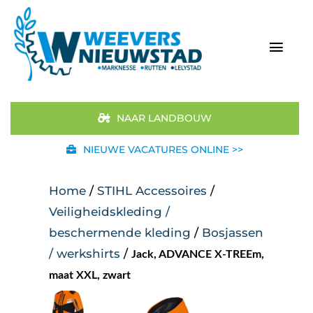
Ga
naar
inhoud
Togg
Navi
Home
NAAR LANDBOUW
Aanbod
NIEUWE VACATURES ONLINE >>
Merken
Home
/
STIHL Accessoires
/
Veiligheidskleding /
STIHL
beschermende kleding
/
Bosjassen
/ werkshirts
/
Jack, ADVANCE X-TREEm,
Occasions
maat XXL, zwart
Werkplaats