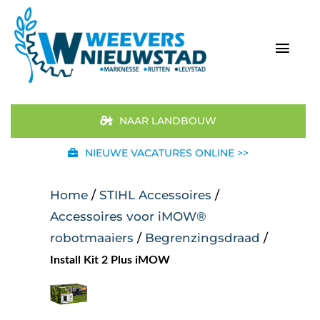
Ga
naar
inhoud
Togg
Navi
Home
NAAR LANDBOUW
Aanbod
NIEUWE VACATURES ONLINE >>
Merken
Home
/
STIHL Accessoires
/
Accessoires voor iMOW®
STIHL
robotmaaiers
/
Begrenzingsdraad
/
Install Kit 2 Plus iMOW
Occasions
Werkplaats