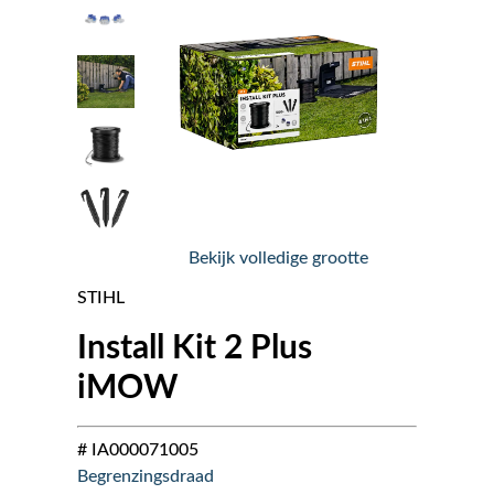
Nieuws
Over ons
Vacatures
Tuin & Park Contact
Bekijk volledige grootte
STIHL
Install Kit 2 Plus
iMOW
# IA000071005
Begrenzingsdraad