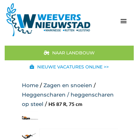
Ga
naar
inhoud
Togg
Navi
Home
NAAR LANDBOUW
Aanbod
NIEUWE VACATURES ONLINE >>
Merken
Home
/
Zagen en snoeien
/
Heggenscharen / heggenscharen
STIHL
op steel
/
HS 87 R, 75 cm
Occasions
Werkplaats