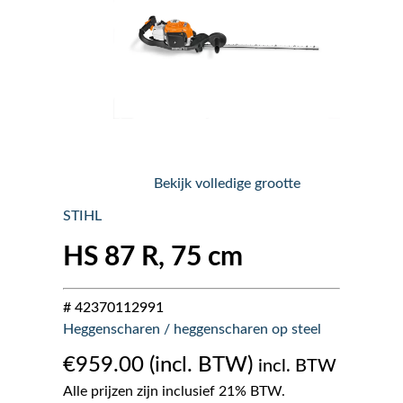
Nieuws
Over ons
Vacatures
Bekijk volledige grootte
Tuin & Park Contact
STIHL
HS 87 R, 75 cm
# 42370112991
Heggenscharen / heggenscharen op steel
€
959.00
incl. BTW
Alle prijzen zijn inclusief 21% BTW.