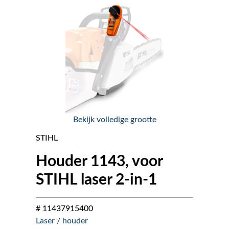
Nieuws
Over ons
Vacatures
Tuin & Park Contact
Bekijk volledige grootte
STIHL
Houder 1143, voor
STIHL laser 2-in-1
# 11437915400
Laser / houder