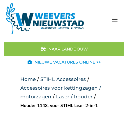
Ga
naar
inhoud
Togg
Navi
Home
NAAR LANDBOUW
Aanbod
NIEUWE VACATURES ONLINE >>
Merken
Home
/
STIHL Accessoires
/
Accessoires voor kettingzagen /
STIHL
motorzagen
/
Laser / houder
/
Houder 1143, voor STIHL laser 2-in-1
Occasions
Werkplaats