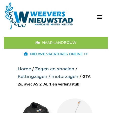
Ga
naar
inhoud
Togg
Navi
Home
NAAR LANDBOUW
Aanbod
NIEUWE VACATURES ONLINE >>
Merken
Home
/
Zagen en snoeien
/
Kettingzagen / motorzagen
/
GTA
STIHL
26, avec AS 2, AL 1 en verlengstuk
Occasions
Werkplaats