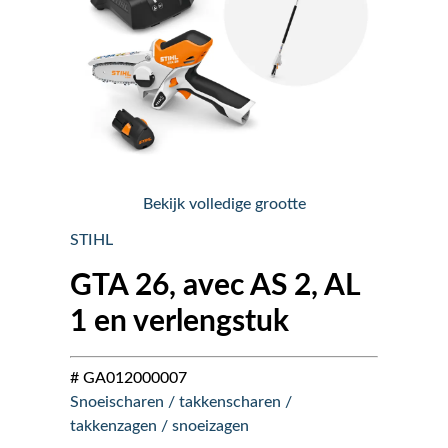
Nieuws
Over ons
Vacatures
Bekijk volledige grootte
Tuin & Park Contact
STIHL
GTA 26, avec AS 2, AL
1 en verlengstuk
# GA012000007
Snoeischaren / takkenscharen /
takkenzagen / snoeizagen